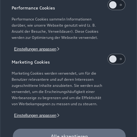
Kaufen & leasen
Alle Modelle
Performance Cookies
Modelle vergleichen
Service & Zubehör
Performance Cookies sammeln Informationen
Neuwagensuche
darüber, wie unsere Webseite genutzt wird (z. B.
Elektromodelle
Anzahl der Besuche, Verweildauer). Diese Cookies
Gebrauchtwagensuche
Support
werden zur Optimierung der Webseite verwendet.
Saisonale Angebote
Plug-in-Hybride
Gebrauchtwagen
Einstellungen anpassen
Audi Services
Über Audi
Kundenservice
Finanzierung
Marketing Cookies
Garantie
Händlersuche
Aktionen & Angebote
Unternehmen
Marketing Cookies werden verwendet, um für die
Audi digital services
Benutzer relevantere und auf deren Interessen
Audi Code
Geschäftskunden
Karriere
zugeschnittene Inhalte anzubieten. Sie werden auch
myAudi
verwendet, um die Erscheinungshäufigkeit einer
Häufige Fragen (FAQ)
Investor Relations
Werbeanzeige zu begrenzen und um die Effektivität
© 2026 AUDI AG. Alle Rechte vorbehalten
von Werbekampagnen zu messen und zu steuern.
Audi Online Beratung
Presse & Media Center
Impressum
Rechtliches
Hinweisgebersystem
Einstellungen anpassen
Online-Terminvereinbarung
Datenschutz
Datenschutzinformation
Cookie-Einstellungen
Servicekontakt
Cookie-Richtlinie
Barrierefreiheit
Audi erleben
Alle akzeptieren