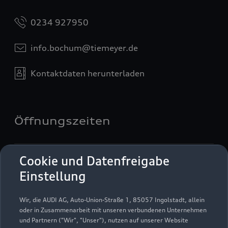
0234 927950
info.bochum@tiemeyer.de
Kontaktdaten herunterladen
Öffnungszeiten
Service
Cookie und Datenfreigabe
Geschlossen
,
öffnet am
Freitag 07:00
Einstellung
Wir, die AUDI AG, Auto-Union-Straße 1, 85057 Ingolstadt, allein
Montag - Freitag
07:00 - 18:00
oder in Zusammenarbeit mit unseren verbundenen Unternehmen
und Partnern ("Wir", "Unser"), nutzen auf unserer Website
Samstag
08:00 - 13:00