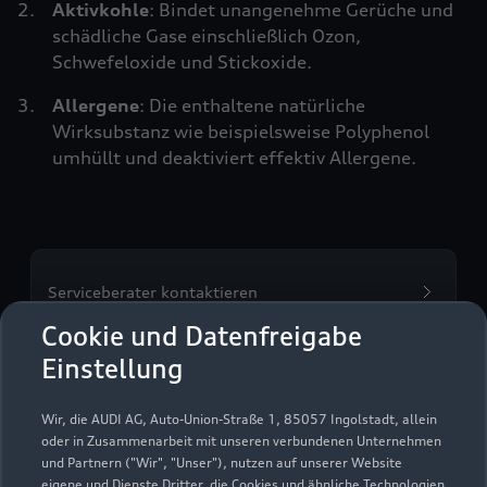
Aktivkohle
: Bindet unangenehme Gerüche und
schädliche Gase einschließlich Ozon,
Schwefeloxide und Stickoxide.
Allergene
: Die enthaltene natürliche
Wirksubstanz wie beispielsweise Polyphenol
umhüllt und deaktiviert effektiv Allergene.
Serviceberater kontaktieren
Cookie und Datenfreigabe
Einstellung
Servicetermin vereinbaren
Wir, die AUDI AG, Auto-Union-Straße 1, 85057 Ingolstadt, allein
oder in Zusammenarbeit mit unseren verbundenen Unternehmen
und Partnern ("Wir", "Unser"), nutzen auf unserer Website
eigene und Dienste Dritter, die Cookies und ähnliche Technologien