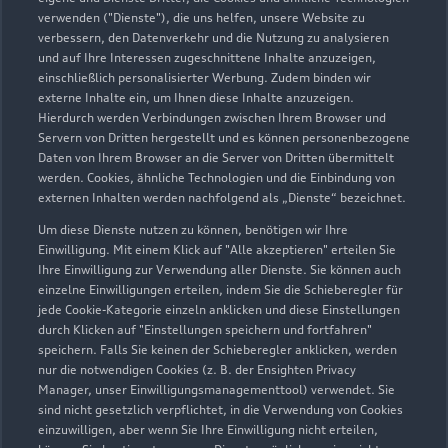
verwenden ("Dienste"), die uns helfen, unsere Website zu
Tiemeyer Bochum
verbessern, den Datenverkehr und die Nutzung zu analysieren
und auf Ihre Interessen zugeschnittene Inhalte anzuzeigen,
Servicepartner
e-tron
einschließlich personalisierter Werbung. Zudem binden wir
externe Inhalte ein, um Ihnen diese Inhalte anzuzeigen.
Hierdurch werden Verbindungen zwischen Ihrem Browser und
Servern von Dritten hergestellt und es können personenbezogene
Daten von Ihrem Browser an die Server von Dritten übermittelt
werden. Cookies, ähnliche Technologien und die Einbindung von
externen Inhalten werden nachfolgend als „Dienste“ bezeichnet.
Um diese Dienste nutzen zu können, benötigen wir Ihre
Einwilligung. Mit einem Klick auf "Alle akzeptieren" erteilen Sie
Ihre Einwilligung zur Verwendung aller Dienste. Sie können auch
einzelne Einwilligungen erteilen, indem Sie die Schieberegler für
jede Cookie-Kategorie einzeln anklicken und diese Einstellungen
durch Klicken auf "Einstellungen speichern und fortfahren"
speichern. Falls Sie keinen der Schieberegler anklicken, werden
nur die notwendigen Cookies (z. B. der Ensighten Privacy
Ümminger Straße 84
Manager, unser Einwilligungsmanagementtool) verwendet. Sie
44892 Bochum
sind nicht gesetzlich verpflichtet, in die Verwendung von Cookies
einzuwilligen, aber wenn Sie Ihre Einwilligung nicht erteilen,