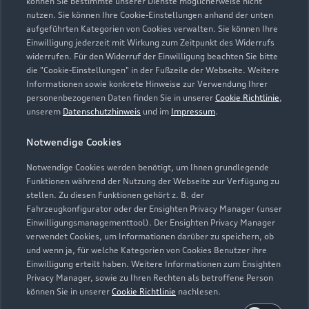
können Sie bestimmte unserer Dienste möglicherweise nicht
0234 927950
nutzen. Sie können Ihre Cookie-Einstellungen anhand der unten
aufgeführten Kategorien von Cookies verwalten. Sie können Ihre
info.bochum@tiemeyer.de
Einwilligung jederzeit mit Wirkung zum Zeitpunkt des Widerrufs
widerrufen. Für den Widerruf der Einwilligung beachten Sie bitte
die "Cookie-Einstellungen" in der Fußzeile der Webseite. Weitere
Kontaktdaten herunterladen
Informationen sowie konkrete Hinweise zur Verwendung Ihrer
personenbezogenen Daten finden Sie in unserer
Cookie Richtlinie
,
unserem
Datenschutzhinweis
und im
Impressum
.
Öffnungszeiten
Notwendige Cookies
Notwendige Cookies werden benötigt, um Ihnen grundlegende
Funktionen während der Nutzung der Webseite zur Verfügung zu
Service
stellen. Zu diesen Funktionen gehört z. B. der
Geschlossen
,
öffnet am
Montag 07:00
Fahrzeugkonfigurator oder der Ensighten Privacy Manager (unser
Einwilligungsmanagementtool). Der Ensighten Privacy Manager
verwendet Cookies, um Informationen darüber zu speichern, ob
und wenn ja, für welche Kategorien von Cookies Benutzer ihre
Montag - Freitag
07:00 - 18:00
Einwilligung erteilt haben. Weitere Informationen zum Ensighten
Privacy Manager, sowie zu Ihren Rechten als betroffene Person
Samstag
08:00 - 13:00
können Sie in unserer
Cookie Richtlinie
nachlesen.
Sonntag
Geschlossen